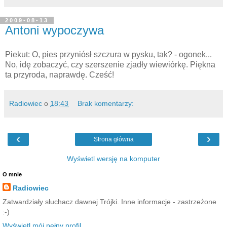
2009-08-13
Antoni wypoczywa
Piekut: O, pies przyniósł szczura w pysku, tak? - ogonek...
No, idę zobaczyć, czy szerszenie zjadły wiewiórkę. Piękna
ta przyroda, naprawdę. Cześć!
Radiowiec
o
18:43
Brak komentarzy:
‹
›
Strona główna
Wyświetl wersję na komputer
O mnie
Radiowiec
Zatwardziały słuchacz dawnej Trójki. Inne informacje - zastrzeżone
:-)
Wyświetl mój pełny profil