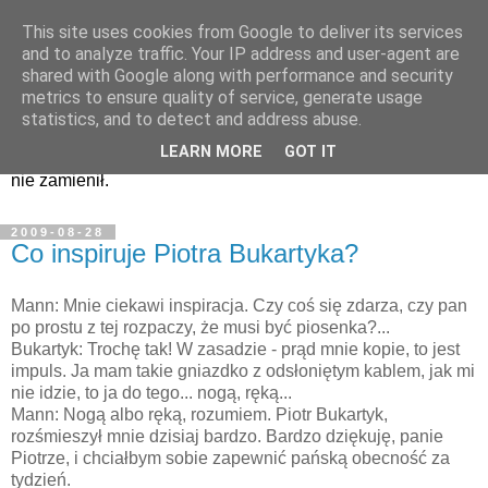
This site uses cookies from Google to deliver its services
Zapiski i nagrania...
and to analyze traffic. Your IP address and user-agent are
shared with Google along with performance and security
metrics to ensure quality of service, generate usage
Kwiatki z kazań pana Manna i nie tylko, czyli to, co było w
statistics, and to detect and address abuse.
Programie Trzecim najlepsze. Czy to humor tylko dla
LEARN MORE
GOT IT
brodaczy - nie wiem. W każdym razie na nic innego bym go
nie zamienił.
2009-08-28
Co inspiruje Piotra Bukartyka?
Mann: Mnie ciekawi inspiracja. Czy coś się zdarza, czy pan
po prostu z tej rozpaczy, że musi być piosenka?...
Bukartyk: Trochę tak! W zasadzie - prąd mnie kopie, to jest
impuls. Ja mam takie gniazdko z odsłoniętym kablem, jak mi
nie idzie, to ja do tego... nogą, ręką...
Mann: Nogą albo ręką, rozumiem. Piotr Bukartyk,
rozśmieszył mnie dzisiaj bardzo. Bardzo dziękuję, panie
Piotrze, i chciałbym sobie zapewnić pańską obecność za
tydzień.