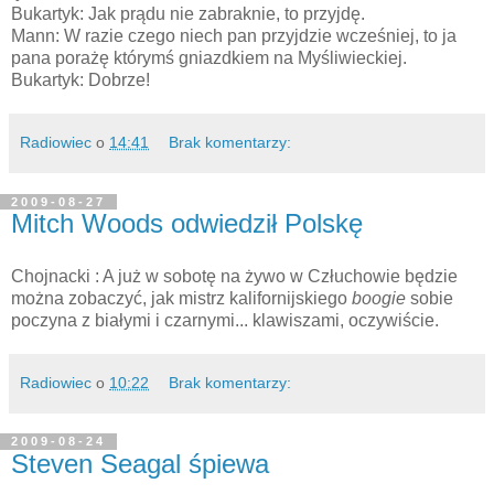
Bukartyk: Jak prądu nie zabraknie, to przyjdę.
Mann: W razie czego niech pan przyjdzie wcześniej, to ja
pana porażę którymś gniazdkiem na Myśliwieckiej.
Bukartyk: Dobrze!
Radiowiec
o
14:41
Brak komentarzy:
2009-08-27
Mitch Woods odwiedził Polskę
Chojnacki : A już w sobotę na żywo w Człuchowie będzie
można zobaczyć, jak mistrz kalifornijskiego
boogie
sobie
poczyna z białymi i czarnymi... klawiszami, oczywiście.
Radiowiec
o
10:22
Brak komentarzy:
2009-08-24
Steven Seagal śpiewa