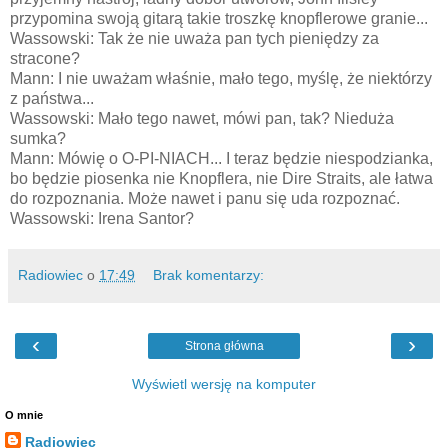
przypomina swoją gitarą takie troszkę knopflerowe granie...
Wassowski: Tak że nie uważa pan tych pieniędzy za
stracone?
Mann: I nie uważam właśnie, mało tego, myślę, że niektórzy
z państwa...
Wassowski: Mało tego nawet, mówi pan, tak? Nieduża
sumka?
Mann: Mówię o O-PI-NIACH... I teraz będzie niespodzianka,
bo będzie piosenka nie Knopflera, nie Dire Straits, ale łatwa
do rozpoznania. Może nawet i panu się uda rozpoznać.
Wassowski: Irena Santor?
Radiowiec
o
17:49
Brak komentarzy:
‹
›
Strona główna
Wyświetl wersję na komputer
O mnie
Radiowiec