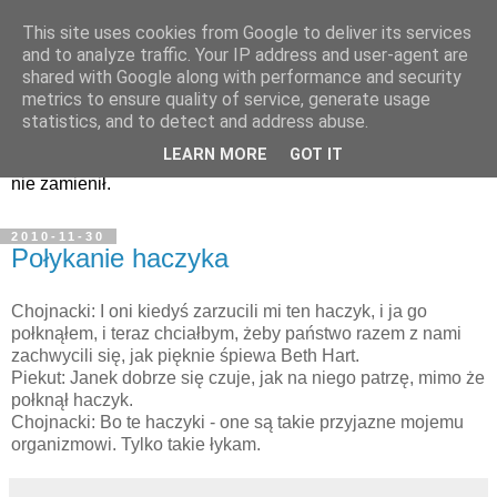
This site uses cookies from Google to deliver its services
Zapiski i nagrania...
and to analyze traffic. Your IP address and user-agent are
shared with Google along with performance and security
metrics to ensure quality of service, generate usage
Kwiatki z kazań pana Manna i nie tylko, czyli to, co było w
statistics, and to detect and address abuse.
Programie Trzecim najlepsze. Czy to humor tylko dla
LEARN MORE
GOT IT
brodaczy - nie wiem. W każdym razie na nic innego bym go
nie zamienił.
2010-11-30
Połykanie haczyka
Chojnacki: I oni kiedyś zarzucili mi ten haczyk, i ja go
połknąłem, i teraz chciałbym, żeby państwo razem z nami
zachwycili się, jak pięknie śpiewa Beth Hart.
Piekut: Janek dobrze się czuje, jak na niego patrzę, mimo że
połknął haczyk.
Chojnacki: Bo te haczyki - one są takie przyjazne mojemu
organizmowi. Tylko takie łykam.