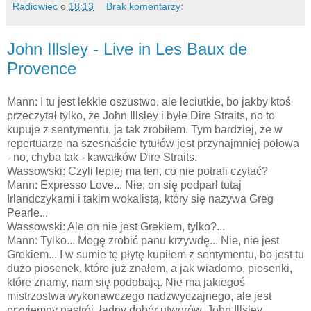
Radiowiec
o
18:13
Brak komentarzy:
John Illsley - Live in Les Baux de
Provence
Mann: I tu jest lekkie oszustwo, ale leciutkie, bo jakby ktoś
przeczytał tylko, że John Illsley i byłe Dire Straits, no to
kupuje z sentymentu, ja tak zrobiłem. Tym bardziej, że w
repertuarze na szesnaście tytułów jest przynajmniej połowa
- no, chyba tak - kawałków Dire Straits.
Wassowski: Czyli lepiej ma ten, co nie potrafi czytać?
Mann: Expresso Love... Nie, on się podparł tutaj
Irlandczykami i takim wokalistą, który się nazywa Greg
Pearle...
Wassowski: Ale on nie jest Grekiem, tylko?...
Mann: Tylko... Mogę zrobić panu krzywdę... Nie, nie jest
Grekiem... I w sumie tę płytę kupiłem z sentymentu, bo jest tu
dużo piosenek, które już znałem, a jak wiadomo, piosenki,
które znamy, nam się podobają. Nie ma jakiegoś
mistrzostwa wykonawczego nadzwyczajnego, ale jest
przyjemny nastrój, ładny dobór utworów, John Illsley