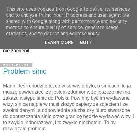
This site uses cookies from Google to deliver its services
Zapiski i nagrania...
and to analyze traffic. Your IP address and user-agent are
shared with Google along with performance and security
metrics to ensure quality of service, generate usage
Kwiatki z kazań pana Manna i nie tylko, czyli to, co było w
statistics, and to detect and address abuse.
Programie Trzecim najlepsze. Czy to humor tylko dla
LEARN MORE
GOT IT
brodaczy - nie wiem. W każdym razie na nic innego bym go
nie zamienił.
2021-01-01
Problem sinic
Mann: Jeśli chodzi o to, co w serwisie było, o sinicach, to ja
muszę powiedzieć, że jestem zdumiony, że jeszcze nie ma
zakazu wstępu sinic do Polski. Powinny być im wydawane
wizy, sinica najpierw musi złożyć papiery ze zdjęciem i ze
swoimi danymi, a odpowiednia służba czy biuro stworzone
do dopuszczania sinic przez granicę będzie wydawać wizy, i
to zwykle jednorazowe, i to zwykle niechętnie. To by
rozwiązało problem.