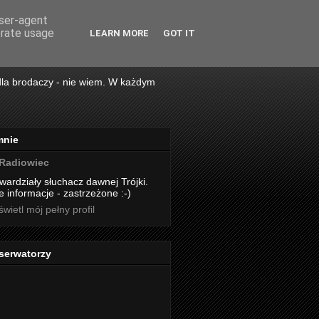
user-agent
erate usage
LEARN MORE
GOT IT
o dla brodaczy - nie wiem. W każdym
mnie
Radiowiec
wardziały słuchacz dawnej Trójki.
e informacje - zastrzeżone :-)
wietl mój pełny profil
serwatorzy