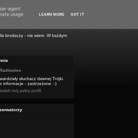
user-agent
erate usage
LEARN MORE
GOT IT
o dla brodaczy - nie wiem. W każdym
mnie
Radiowiec
wardziały słuchacz dawnej Trójki.
e informacje - zastrzeżone :-)
wietl mój pełny profil
serwatorzy