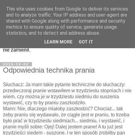
This site uses cookies from Google to deliver its services
Zapiski i nagrania...
and to analyze traffic. Your IP address and user-agent are
shared with Google along with performance and security
metrics to ensure quality of service, generate usage
Kwiatki z kazań pana Manna i nie tylko, czyli to, co było w
statistics, and to detect and address abuse.
Programie Trzecim najlepsze. Czy to humor tylko dla
LEARN MORE
GOT IT
brodaczy - nie wiem. W każdym razie na nic innego bym go
nie zamienił.
2019-10-02
Odpowiednia technika prania
Słuchacz: Ja mam takie pytanie techniczne do słuchaczy:
przedwczoraj pranie wstawiłem w trzydziestu stopniach i nie
wiem, czy można je w trzydziestu siedmiu do suszenia
wystawić, czy to by praniu zaszkodziło.
Mann: Nie, dlaczego miałoby zaszkodzić? Chociaż... tak
żeby praniu się wydawało, że ciągle jest w praniu, to trzeba
było prać w trzydziestu siedmiach... siedmiu, i wystawić, i
pranie myśli sobie: Ojej! Dalej jestem prane! A tu już jest
trzydzieści siedem - suszone. I w ten sposób zrobiłby pan