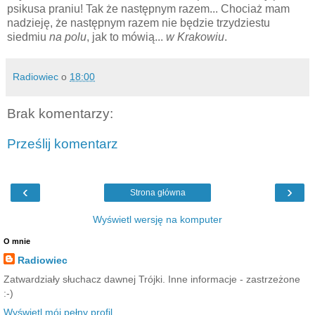
psikusa praniu! Tak że następnym razem... Chociaż mam
nadzieję, że następnym razem nie będzie trzydziestu
siedmiu
na polu
, jak to mówią...
w Krakowiu
.
Radiowiec
o
18:00
Brak komentarzy:
Prześlij komentarz
‹
›
Strona główna
Wyświetl wersję na komputer
O mnie
Radiowiec
Zatwardziały słuchacz dawnej Trójki. Inne informacje - zastrzeżone
:-)
Wyświetl mój pełny profil