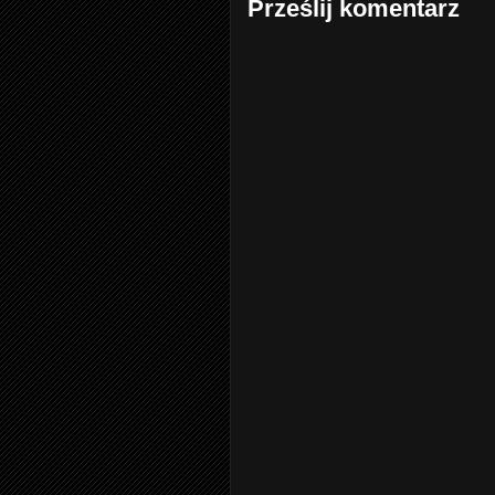
Prześlij komentarz