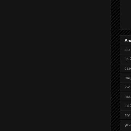
Ar
sie
lip
cze
ma
kwi
ma
lut
sty
gru